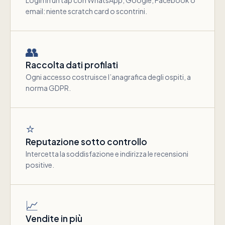
Login in un tap con WhatsApp, Google, Facebook o
email: niente scratch card o scontrini.
👥
Raccolta dati profilati
Ogni accesso costruisce l’anagrafica degli ospiti, a
norma GDPR.
⭐
Reputazione sotto controllo
Intercetta la soddisfazione e indirizza le recensioni
positive.
📈
Vendite in più