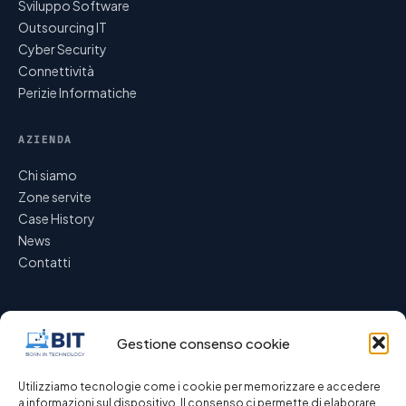
Sviluppo Software
Outsourcing IT
Cyber Security
Connettività
Perizie Informatiche
AZIENDA
Chi siamo
Zone servite
Case History
News
Contatti
Gestione consenso cookie
ASSOCIATI A
CERTIFICAZIONI
Utilizziamo tecnologie come i cookie per memorizzare e accedere
a informazioni sul dispositivo. Il consenso ci permette di elaborare